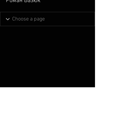
Роман Базюк
FAQ