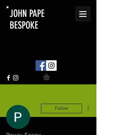
JOHN PAPE
BESPOKE
More actions
Follow